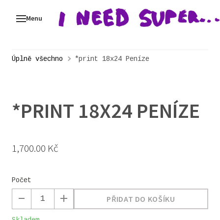
Menu
ALB
I N
Sup
Úplně všechno
*print 18x24 Peníze
AR
KO
*PRINT 18X24 PENÍZE
Původní
Cena:
1,700.00 Kč
cena:
Počet
PŘIDAT DO KOŠÍKU