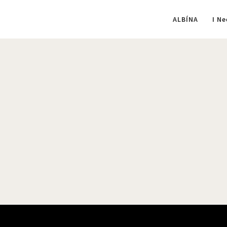
ALBÍNA
I Ne