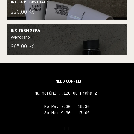
INC CUP ILUSTRACE
Cena:
220.00 Kč
INC TERMOSKA
Vyprodáno
Cena:
985.00 Kč
I NEED COFFEE!
Na Moráni 7,120 00 Praha 2
Po-Pá: 7:30 – 19:30
So-Ne: 9:30 – 17:00