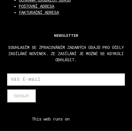
OCHRANA OSOBNÍCH ÚDAJŮ
POŠTOVNÍ ADRESA
FAKTURAČNÍ ADRESA
NEWSLETTER
SOUHLASÍM SE ZPRACOVÁNÍM ZADANÝCH ÚDAJŮ PRO ÚČELY
ZASÍLÁNÍ NOVINEK. ZE ZASÍLÁNÍ JE MOŽNÉ SE KDYKOLI
ODHLÁSIT.
ODESLAT
This web runs on
solidpixels.