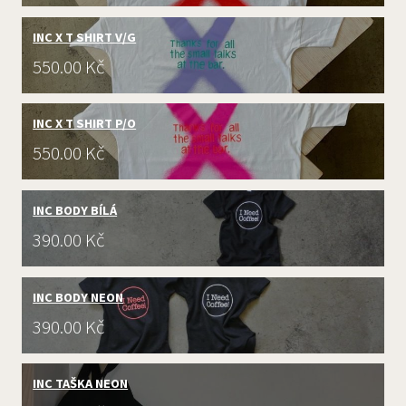
INC X T SHIRT V/G
Cena:
550.00 Kč
INC X T SHIRT P/O
Cena:
550.00 Kč
INC BODY BÍLÁ
Cena:
390.00 Kč
INC BODY NEON
Cena:
390.00 Kč
INC TAŠKA NEON