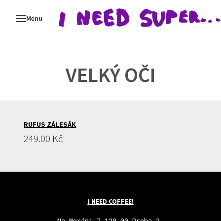
Menu
ALB
I N
Sup
VELKÝ OČI
AR
KO
RUFUS ZÁLESÁK
Cena:
249.00 Kč
I NEED COFFEE!