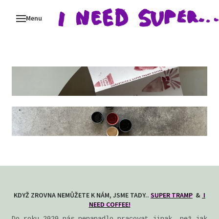
Menu
ALB
I N
Sup
AR
KO
KDYŽ ZROVNA NEMŮŽETE K NÁM, JSME TADY..
SUPER TRAMP
&
I
NEED COFFEE!
Do roku 2020 nás nenapadlo pracovat jinak, než jak