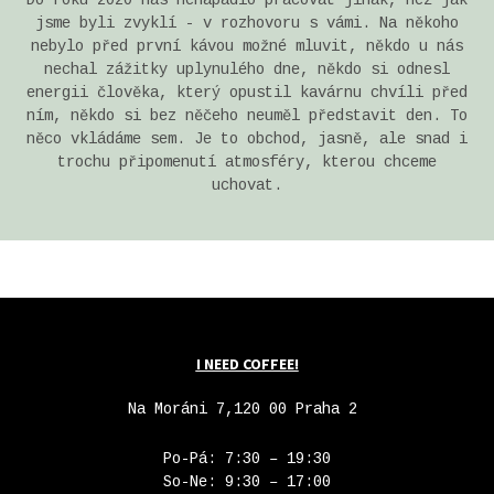
jsme byli zvyklí - v rozhovoru s vámi. Na někoho
nebylo před první kávou možné mluvit, někdo u nás
nechal zážitky uplynulého dne, někdo si odnesl
energii člověka, který opustil kavárnu chvíli před
ním, někdo si bez něčeho neuměl představit den. To
něco vkládáme sem. Je to obchod, jasně, ale snad i
trochu připomenutí atmosféry, kterou chceme
uchovat.
I NEED COFFEE!
Na Moráni 7,120 00 Praha 2
Po-Pá: 7:30 – 19:30
So-Ne: 9:30 – 17:00